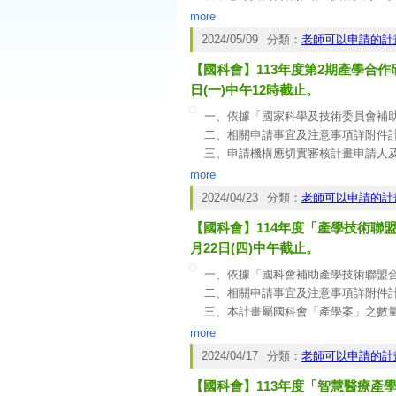
辦理人工智慧（AI）與相關網路安全（C
more
與工作模式變革及相關技能，藉以提升
2024/05/09
分類：
老師可以申請的計
二、本計畫重點說明如下：
【國科會】113年度第2期產學合作
(一)申請期程：自即日起至113年5月3
(二)執行期程：自接獲審查通過通知後，
日(一)中午12時截止。
(三)執行對象：配合推行旨揭公益計
一、依據「國家科學及技術委員會補
二、相關申請事宜及注意事項詳附件
三、申請機構應切實審核計畫申請人
案彙整送出。
more
四、本計畫公告受理訊息，亦將同步於
2024/04/23
分類：
老師可以申請的計
式供參，其餘相關文件，請自行於網站
【國科會】114年度「產學技術聯
利用。
------------------------------------------------------
月22日(四)中午截止。
校內簽辦說明：
一、依據「國科會補助產學技術聯盟
二、相關申請事宜及注意事項詳附件
三、本計畫屬國科會「產學案」之數
四、本案相關徵求訊息已公布於國科會
more
盟/114年度計畫徵求資料 (
https://ww
2024/04/17
分類：
老師可以申請的計
【國科會】113年度「智慧醫療產學