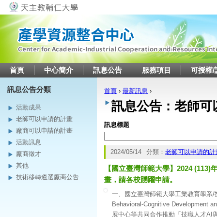
Jump to navigation
首頁
中心簡介
訊息公告
服務項目
可授權/
訊息公告分類
首頁
›
最新訊息
›
您在這裡
訊息公告：老師可
活動成果
老師可以申請的計畫
訊息標題
廠商可以申請的計畫
活動訊息
2024/05/14
分類：
老師可以申請的計
廠商徵才
其他
【國立臺灣師範大學】2024 (113
技術移轉遴選廠商公告
畫，請各校踴躍申請。
一、國立臺灣師範大學工業教育學系/技術職業
Behavioral-Cognitive Deve
展中心等共同合作推動「技職人才AI與C