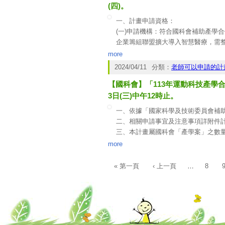
(四)。
一、計畫申請資格：
(一)申請機構：符合國科會補助產學
企業籌組聯盟擴大導入智慧醫療，需
鑑等級為區域醫院（含）以上之醫院
more
(二)申請人：符合國科會補助專題研
2024/04/11
分類：
老師可以申請的計
(三)企業配合款：合作企業需支付一
【國科會】「113年運動科技產學合
用之方式作為出資，惟其總和不得超過
(四)以設備出資支付配合款之核定標
3日(三)中午12時止。
核，確認該財產是否已納為醫院（學
一、依據「國家科學及技術委員會補
(五)申請計畫之醫院及合作企業需保
二、相關申請事宜及注意事項詳附件
分，此智慧醫療產學聯盟計畫之經費
三、本計畫屬國科會「產學案」之數
國科會參考網頁：
https://reurl.cc/Ze
more
------------------------------------------------------
【校內簽辦】
« 第一頁
‹ 上一頁
…
8
頁面
1.本案若與合作廠商簽訂「產學合作
2.欲申請本案之教師，請於113/7
知系上(或附醫醫研部)列印名冊，再
產學中心彙整造冊函送國科會。