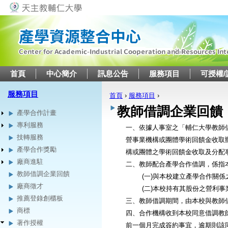
Jump to navigation
首頁
中心簡介
訊息公告
服務項目
可授權/
服務項目
首頁
›
服務項目
›
您在這裡
教師借調企業回饋
產學合作計畫
專利服務
一、依據人事室之「輔仁大學教師
技轉服務
營事業機構或團體學術回饋金收取
產學合作獎勵
構或團體之學術回饋金收取及分配
廠商進駐
二、教師配合產學合作借調，係指
教師借調企業回饋
(一)與本校建立產學合作關
廠商徵才
(二)本校持有其股份之營利
推薦登錄創櫃板
三、教師借調期間，由本校與教師
商標
四、合作機構收到本校同意借調教
著作授權
前一個月完成簽約事宜，逾期則該