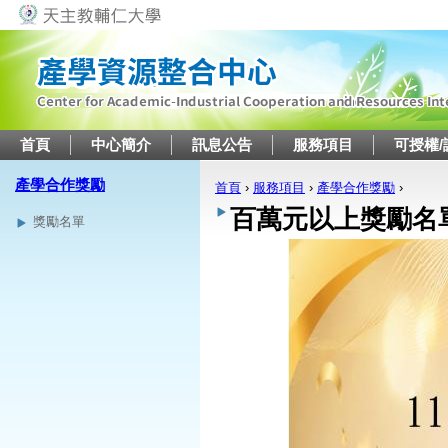
Jump to navigation
首頁
中心簡介
訊息公告
服務項目
可授權/
產學合作獎勵
首頁
›
服務項目
›
產學合作獎勵
›
您在這裡
百萬元以上獎勵名
獎勵名單