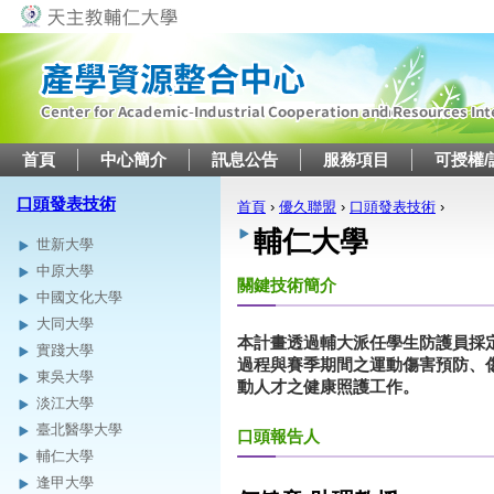
Jump to navigation
首頁
中心簡介
訊息公告
服務項目
可授權/
口頭發表技術
首頁
›
優久聯盟
›
口頭發表技術
›
您在這裡
輔仁大學
世新大學
中原大學
關鍵技術簡介
中國文化大學
大同大學
本計畫透過輔大派任學生防護員採
實踐大學
過程與賽季期間之運動傷害預防、
東吳大學
動人才之健康照護工作。
淡江大學
臺北醫學大學
口頭報告人
輔仁大學
逢甲大學