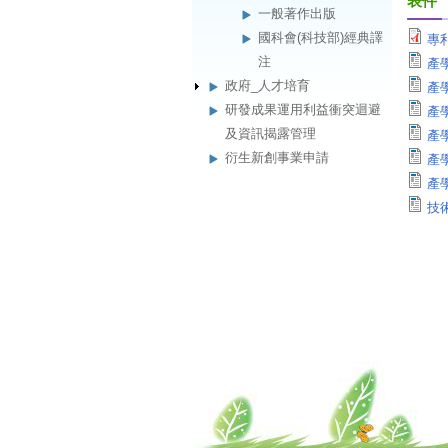
表件
一般著作出版
國科會(科技部)經典譯
專利
注
產學
政府_人才培育
產
研發成果運用利益衝突迴避
產
及資訊揭露管理
產
衍生新創事業申請
產
產
技