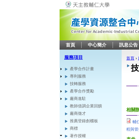
首頁
中心簡介
訊息公告
服務項目
首頁
›
您在
技
產學合作計畫
專利服務
技轉服務
產學合作獎勵
廠商進駐
教師借調企業回饋
相關
廠商徵才
推薦登錄創櫃板
輔
商標
程與管
著作授權