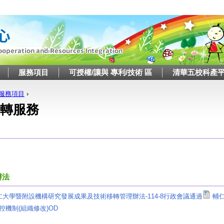
Jump to navigation
服務項目
可授權/讓與 專利/技術 區
清華五校科產
服務項目
›
這裡
轉服務
辦法
仁大學暨附設機構研究發展成果及技術移轉管理辦法-114-8行政會議通過
輔
控機制(組織修改)OD