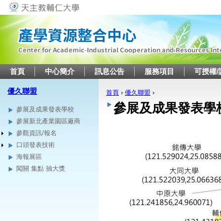
Jump to navigation
首頁
中心簡介
訊息公告
服務項目
可授權/
優久聯盟
首頁
›
優久聯盟
›
您在這裡
參展及成果發表學
參展及成果發表學校
參展新北產業園區廠商
參觀資訊/報名
口頭發表技術
海報展區
闖關 集點 抽大獎