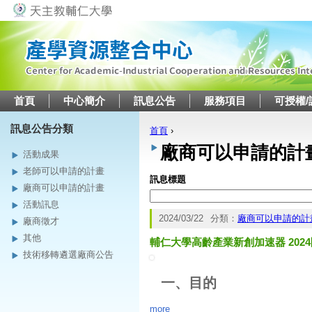
Jump to navigation
首頁
中心簡介
訊息公告
服務項目
可授權/
訊息公告分類
首頁
›
您在這裡
廠商可以申請的計
活動成果
老師可以申請的計畫
訊息標題
廠商可以申請的計畫
活動訊息
2024/03/22
分類：
廠商可以申請的計
廠商徵才
其他
輔仁大學高齡產業新創加速器 202
技術移轉遴選廠商公告
一、目的
more