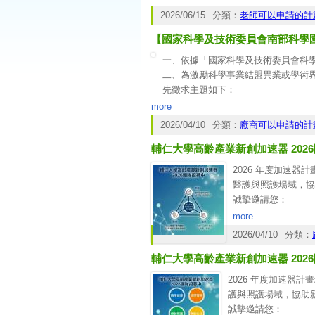
根據國家發展委員會的統計，我國將於
2026/06/15
分類：
老師可以申請的計
精神，成立高齡產業新創加速器，希
【國家科學及技術委員會南部科學園
一、依據「國家科學及技術委員會科
二、為激勵科學事業結盟異業或學術界
先徵求主題如下：
(一)精準健康主題：
more
1、精準診斷：生物技術結合數位科技
2026/04/10
分類：
廠商可以申請的計
（NGS）個人化檢測、多體學分析及
輔仁大學高齡產業新創加速器 202
2、精準治療：發展再生與免疫治療
物、胜肽或蛋白質藥物開發平臺。
2026 年度加速
3、高階醫材及照護：感測醫材關鍵技
醫護與照護場域，協
節設備、精準給藥系統、智慧照護技
誠摯邀請您：
(二)智慧機械主題：
•推薦合適的新創團
more
1、研發智慧製造關鍵技術與元宇宙應用
•或轉知有興趣投入
2026/04/10
分類：
等。
▸ 報名簡章：
https:/
2、太空關鍵機構零組件、超精密自由
輔仁大學高齡產業新創加速器 202
若您對本計畫有任何
3、開發無人機或智慧載具（無人機
期待未來有機會再次
2026 年度加速器
敬祝
護與照護場域，協助
順心平安
誠摯邀請您：