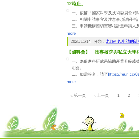
三、本計畫涉學界部分摘要如下：
12時止。
(一)計畫申請日：自各領域計畫公告申
一、依據「國家科學及技術委員會補
(二)計畫期程：自核定公告日起至115
二、相關申請事宜及注意事項詳附件
(三)計畫經費：學界申請經費補助以5
三、申請機構應切實審核計畫申請人
(四)計畫主持人須於之技專校院或私
案彙整送出。
more
含目標產業領域實務研究及AI或研
四、本計畫公告受理訊息，亦將同步於
2025/11/14
分類：
老師可以申請的計
【國科會】「技專校院與私立大學
一、為促進科研成果協助產業升級或擴散
明會。
二、如需報名，請至
https://reurl.cc/0
(02)2365-0018#34、耿小姐，電話：(02
more
« 第一頁
‹ 上一頁
1
2
頁面