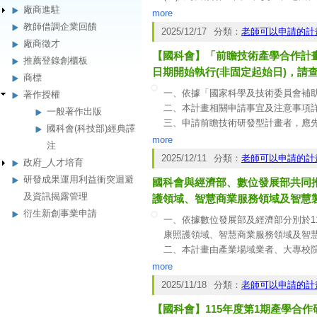
廠商進駐
名專長於應用場域領域的學者擔任共
more
(二)產學合作：須邀請技術合作廠商
教師借調企業回饋
2025/12/17
分類：
老師可以申請的計
書，並請提高合作企業的實質參與。
廠商徵才
【國科會】「前瞻技術產學合作計
(三)國際合作：鼓勵與國際上具代表
推薦登錄創櫃板
日期開始執行(非固定起始日)，請
商標
一、依據「國家科學及技術委員會補
著作授權
二、本計畫相關申請事宜及注意事項
一般著作出版
三、申請前瞻技術研發型計畫者，應
國科會(科技部)經典譯
四、本計畫屬國科會「產學案」之數
more
注
五、為推廣納入多元、公平及包容（D
2025/12/11
分類：
老師可以申請的計
政府_人才培育
六、本計畫分下述三型，定義如下：
研發成果運用利益衝突迴避
國科會與經濟部、數位發展部共同推
(一)前瞻技術研發型計畫：由執行機
及資訊揭露管理
產業維持世界領先地位。
護領域、智慧商業服務領域及智慧
(二)產學研發中心型計畫：由執行機
衍生新創事業申請
一、依據數位發展部及經濟部分別於11
及培育產業技術研發人才，促進產業
康照護領域、智慧商業服務領域及智
(三)領先技術發展型計畫：
二、本計畫由產業場域業者、大專校
提案業者如下(詳各領域申請須知)：
more
(一)健康照護領域：由數位發展部數
2025/11/18
分類：
老師可以申請的計
(二)智慧商業服務領域：由經濟部商
【國科會】115年度第1期產學合作
(三)智慧製造領域：由經濟部中小及