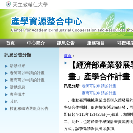
Jump to navigation
首頁
中心簡介
訊息公告
服務項目
可授權/
訊息公告分類
首頁
›
您在這裡
【經濟部產業發展
活動成果
老師可以申請的計畫
畫」產學合作計畫
廠商可以申請的計畫
訊息分類:
老師可以申請的計畫
活動訊息
廠商可以申請的計畫
廠商徵才
一、推動臺灣機械產業成長與永續發展
其他
學研合作機制，促進技術與設備研發，
技術移轉遴選廠商公告
即日起至113年12月23日(一)截止，相
二、此外，也將於臺中舉辦計畫資源說
方式，誠摯邀請派員出席參加。