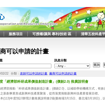
Jump to navigation
服務項目
可授權/讓與 專利/技術 區
清華五校科產
這裡
商可以申請的計畫
題
訊息分類
/02/22
分類：
老師可以申請的計畫
,
廠商可以申請的計畫
年度「經濟部科研成果價值創造計畫」(價創2.0) 推廣說明會
經濟部推動「科研成果價值創造計畫」(價創2.0)，以補助學術機構方式，有
量之新創事業形成新興科技產業聚落，從而落實推動新興科技產業發展目標。
本(113)年度預計辦理計畫推廣說明會2場(臺南場3月15日、臺北場3月18日
目的、補助內容、申請作業、審查重點以及經費編列等事項，各場次地點、議程