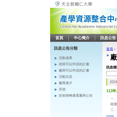
首頁
中心簡介
訊息公告
訊息公告分類
首頁
›
您在
廠
活動成果
老師可以申請的計畫
訊息標
廠商可以申請的計畫
活動訊息
2024
廠商徵才
其他
113
技術移轉遴選廠商公告
一、
能
二、
畫
more