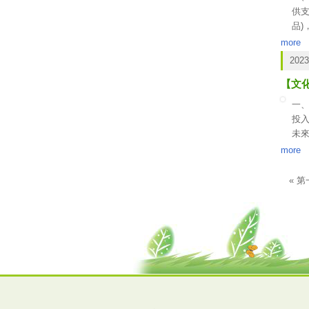
供支
品
二
more
文
2023
三
【文
受支
四、
一
線
投
未
二、
more
http
« 
頁面