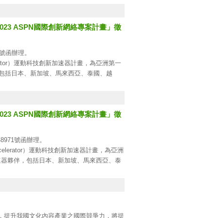
3 ASPN國際創新網絡專案計畫」徵
準）。
1號函辦理。
前3日。
lerator）運動科技創新加速器計畫，為亞洲第一
，包括日本、新加坡、馬來西亞、泰國、越
學、商的運動科技產業資源，打造亞太地區全
獲得國內外業師輔導、知名運動品牌企業、創
3 ASPN國際創新網絡專案計畫」徵
能性。計畫報名日期：即日起至112年12月
8971號函辦理。
celerator）運動科技創新加速器計畫，為亞洲
速器夥伴，包括日本、新加坡、馬來西亞、泰
地區產、官、學、商的運動科技產業資源，打
，即可獲得國內外業師輔導、知名運動品牌企
創新帶來更多可能性。計畫報名日期：即日起
。
，提升我國文化內容產業之國際競爭力，將提