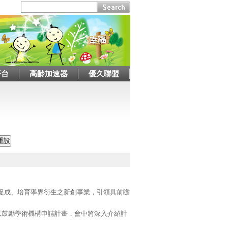
平台
高齡加速器
優久聯盟
效促成、培育學界衍生之新創事業，引領具前瞻
)，以鼓勵學術機構申請計畫，會中將深入介紹計
請詳參附件。