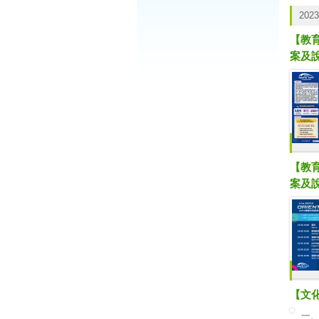
三
2023
(一
【教
(二
(三
案及
(四
四
五
林惠
【教
案及
【文
一