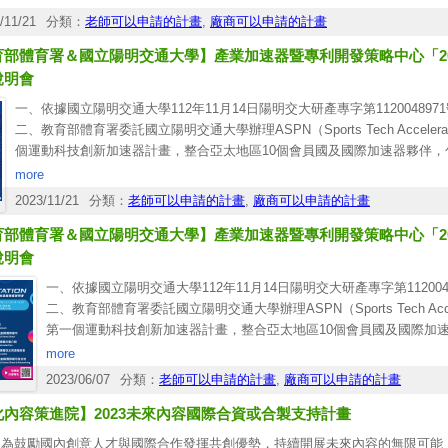
、報名對象：
/11/21
分類：
老師可以申請的計畫
,
廠商可以申請的計畫
)有意申請計畫之學術機構教授、研究人員。
育部體育署＆國立陽明交通大學】產業加速器暨專利開發策略中心「202
)各學術機構研發及產學主管單位。
)國內依法設立之企業（新創公司預計放寬至成立未滿5年者，以正式申請公告為
說明會
)其他欲了解本計畫相關規定者，亦歡迎報名參加。
一、依據國立陽明交通大學112年11月14日陽明交大研產專字第112004897
、報名方式：採網路報名（
https://tdpa.tdp.org.tw/
），報名截止日為各場說明會
二、教育部體育署委託國立陽明交通大學辦理ASPN（Sports Tech Acce
、連絡人：經濟部學界科專專案辦公室
個運動科技創新加速器計畫，整合亞太地區10個會員國及國際加速器夥伴
雲專案經理(02)2394-6000＃2802
zoe_lin@tdp.org.tw
南、印尼、澳大利亞、加拿大、菲律賓和智利等。為鏈結亞太地區產、官、
more
新的運動創新生態系統。
2023/11/21
分類：
老師可以申請的計畫
,
廠商可以申請的計畫
三、旨揭計畫為遴選8到15個運動創新團隊參加，無需繳交任何費用，即可
育部體育署＆國立陽明交通大學】產業加速器暨專利開發策略中心「202
投專業經理人媒合等資源，並鏈結國際運動創新平臺，為運動創新帶來更多可
29日止。計畫報名網址：
https://bit.ly/ASPNLandingPage
。
說明會
四、ASPN運動科技創新加速器計畫徵案說明會資訊如下：
一、依據國立陽明交通大學112年11月14日陽明交大研產專字第112004
(一)說明會報名日期：即日起至112年12月26日止。
二、教育部體育署委託國立陽明交通大學辦理ASPN（Sports Tech Ac
(二)說明會報名網址：
https://reurl.cc/0Zl0pA
。
第一個運動科技創新加速器計畫，整合亞太地區10個會員國及國際加
國、越南、印尼、澳大利亞、加拿大、菲律賓和智利等。為鏈結亞太
more
造亞太地區全新的運動創新生態系統。
2023/06/07
分類：
老師可以申請的計畫
,
廠商可以申請的計畫
三、旨揭計畫為遴選8到15個運動創新團隊參加，無需繳交任何費用
化內容策進院】2023未來內容國際合資或合製支持計畫
業、創投專業經理人媒合等資源，並鏈結國際運動創新平臺，為運動
至112年12月29日止。計畫報名網址：
https://bit.ly/ASPNLandingPage
、為鼓勵國內創意人才與國際合作發揮共創優勢，持續開展未來內容的無限可能