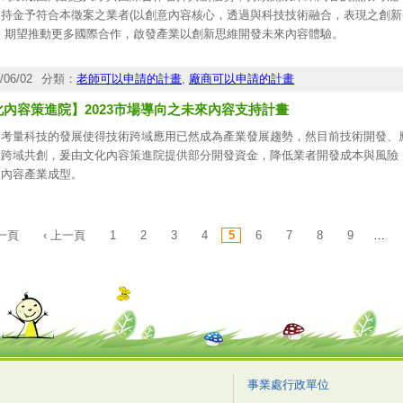
四、ASPN運動科技創新加速器計畫徵案說明會資訊如下：
持金予符合本徵案之業者(以創意內容核心，透過與科技技術融合，表現之創新(Innovati
(一)說明會報名日期：即日起至112年12月26日止。
)，期望推動更多國際合作，啟發產業以創新思維開發未來內容體驗。
(二)說明會報名網址：
https://reurl.cc/0Zl0pA
。
、申請資格：依中華民國法律設立登記或立案之本國公司、教育機構（大專校院
化內容保存等）機構、財團法人、行政法人。財團法人限非文化部捐助設立者；
/06/02
分類：
老師可以申請的計畫
,
廠商可以申請的計畫
、提案條件：須為臺灣與國際間共同合資或合製之提案、且臺灣為提案作品之出
化內容策進院】2023市場導向之未來內容支持計畫
持核定起15個月內可完成製作之提案；提案企劃之 30% 總預算已到位者為佳
報名期間：即日起至臺灣時間 7月 14 日 17:00 止，至線上報名系統「
https://
、考量科技的發展使得技術跨域應用已然成為產業發展趨勢，然目前技術開發、
上報名表，並於規定期限內完成相關文件上傳。
入跨域共創，爰由文化內容策進院提供部分開發資金，降低業者開發成本與風險
來內容產業成型。
旨揭計畫採線上申請，申請時間至112年7月12日下午17時截止，簡要整理
s://taicca.tw/article/f1e56fbf
。
第一頁
‹ 上一頁
1
2
3
4
5
6
7
8
9
…
事業處行政單位