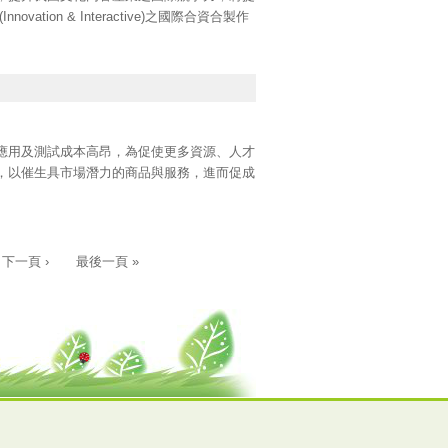
on & Interactive)之國際合資合製作
、學術研究機構）、博物館（包含文物典藏及
行政法人限非文化部監督者。
品國之一；提案企劃已進入製作階段者，並於
。
dash.taicca.tw/brd/fci-112/apply
」註冊並填寫
應用及測試成本高昂，為促使更多資源、人才
，以催生具市場潛力的商品與服務，進而促成
本徵件公告訊息如附檔，詳細內容請見官網：
下一頁 ›
最後一頁 »