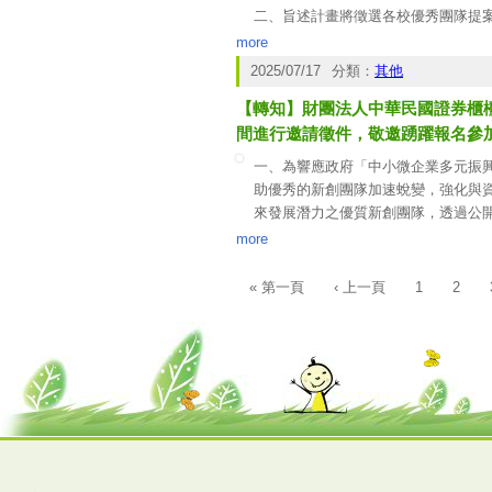
二、旨述計畫將徵選各校優秀團隊提
三、為使學生掌握本屆計畫內容與出
more
方式、時程規劃及獎助資訊。
2025/07/17
分類：
其他
四、旨述欲參加本次計畫說明會之學
【轉知】財團法人中華民國證券櫃檯買
間進行邀請徵件，敬邀踴躍報名參
一、為響應政府「中小微企業多元振
助優秀的新創團隊加速蛻變，強化與資
來發展潛力之優質新創團隊，透過公
同邁向更健全的公司體質與發展潛力
more
二、本選拔會詳細資訊請逕上活動官
問題，請洽執行單位中華民國全國創新創業
« 第一頁
‹ 上一頁
1
2
頁面
365@careernet.org.tw
）或證券櫃檯買賣