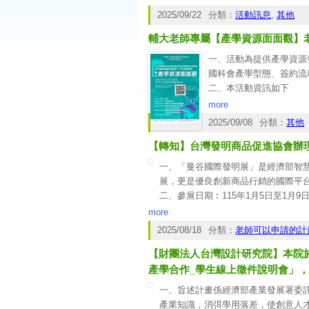
一、各校辦理產學合作時應依「國家安
2025/09/22
分類：
活動訊息
,
其他
校產學合作實施辦法」相關規定辦理
輔大老師專屬【產學資源面面觀】老師
二、為落實營業秘密管理措施，貴校
領(如附件)簽訂保密協定。
一、活動為提供產學資源
國科會產學型態、簽約流
二、本活動資訊如下
(一)時間：10/15(三)12:10
more
(二)地點：產學中心大會議
2025/09/08
分類：
其他
(三)特別邀請：清華五校
【轉知】台灣發明商品促進協會辦理
(四)特別適合：新進教
(五)報名方式：即日起至10
一、「曼谷國際發明展」是經濟部智慧
https://docs.google.c
展，更是優良創新商品行銷的國際平
二、參展日期︰115年1月5日至1月9
三、參展地點︰曼谷國際貿易展覽中心 (
more
四、聯絡方式︰
wiipa168@wiipa.org.t
2025/08/18
分類：
老師可以申請的計
【財團法人台灣設計研究院】本院於本(
產學合作_學生線上徵件說明會」
一、旨述計畫係經濟部產業發展署委
產業知識，消弭學用落差，使創意人