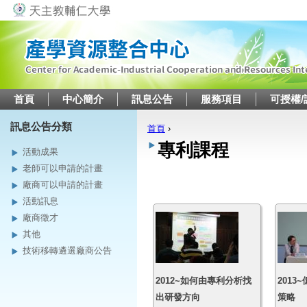
Jump to navigation
首頁
中心簡介
訊息公告
服務項目
可授權/
訊息公告分類
首頁
›
您在這裡
專利課程
活動成果
老師可以申請的計畫
廠商可以申請的計畫
活動訊息
廠商徵才
其他
技術移轉遴選廠商公告
2012~如何由專利分析找
201
出研發方向
策略