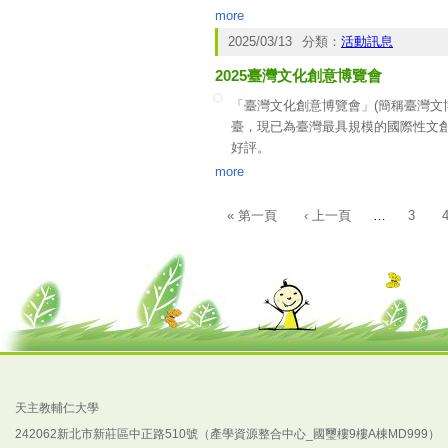
新重大貢獻及影響力的科研成果，透
more
二、檢附2025國家農業科學獎說明
2025/03/13
分類：
活動訊息
利會議現場安排請各單位擬參加人員
2025臺灣文化創意博覽會
備資料（如附議程QRcode，報名截
「臺灣文化創意博覽會」(簡稱臺灣文
臺，現已為臺灣最具規模的國際性文創展
好評。
為推動臺灣文創產業發展，文化部賡續策
more
天，在臺北市南港展覽館辦理。品牌
文創能量。
« 第一頁
‹ 上一頁
…
3
頁面
天主教輔仁大學
242062新北市新莊區中正路510號（產學資源整合中心_國璽樓9樓A棟MD999）