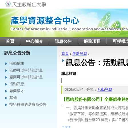
Jump to navigation
首頁
中心簡介
訊息公告
服務項目
可授權/
訊息公告分類
首頁
›
最新訊息
›
您在這裡
訊息公告：活動訊
活動成果
老師可以申請的計畫
訊息標題
廠商可以申請的計畫
活動訊息
2025/03/24
分類：
活動訊息
廠商徵才
其他
【思哈股份有限公司】全臺師生跨
技術移轉遴選廠商公告
一、旨揭計畫鼓勵全臺教師或大專院
「教育平等」等創新提案，經審核通過者，將
（總市價約新台幣20 萬元）與 17
二、「全臺師生跨領域影響力公益計
more