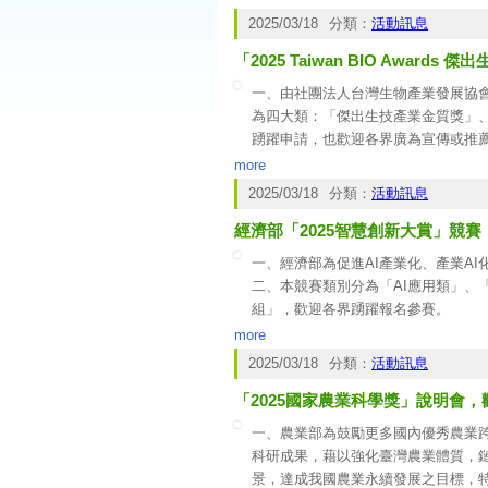
(一)資格對象：
2025/03/18
分類：
活動訊息
1.教師組：符合教育部認定之公私立
「2025 Taiwan BIO Award
2.學生組：符合教育部認定之公司大
3.每位參與者僅能以個人或團隊形式
一、由社團法人台灣生物產業發展協會主辦
(二)申請時間：即日起至 114年4月
為四大類：「傑出生技產業金質獎」
(三)線上申請網址：
https://events.hah
踴躍申請，也歡迎各界廣為宣傳或推
三、計畫入選獎勵：
二、欲報名者請至該協會網站填寫申
more
www.taiwanbio.org.tw
。
2025/03/18
分類：
活動訊息
三、其他相關宣傳電子檔下載網址：
h
經濟部「2025智慧創新大賞」競賽
patricia@taiwanbio.org.tw
。
一、經濟部為促進AI產業化、產業AI
二、本競賽類別分為「AI應用類」、
組」，歡迎各界踴躍報名參賽。
三、檢附「2025智慧創新大賞」競
more
案委辦單位：台北市電腦商業同業公會，電話：
2025/03/18
分類：
活動訊息
beca@mail.tca.org.tw
、
paty@mail.tc
「2025國家農業科學獎」說明會
一、農業部為鼓勵更多國內優秀農業跨
科研成果，藉以強化臺灣農業體質，
景，達成我國農業永續發展之目標，