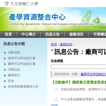
Jump to navigation
首頁
中心簡介
訊息公告
服務項目
可授權/
訊息公告分類
首頁
›
最新訊息
›
您在這裡
訊息公告：廠商可
活動成果
老師可以申請的計畫
訊息標題
廠商可以申請的計畫
活動訊息
2022/05/04
分類：
廠商可以申請的計
廠商徵才
其他
【活動徵件】國家磐石獎選拔委員會
技術移轉遴選廠商公告
一、旨揭活動為經濟部、經濟部中小
二、中小企業為國家經濟磐石，為激
現，並對社會有具體貢獻之中小企業
more