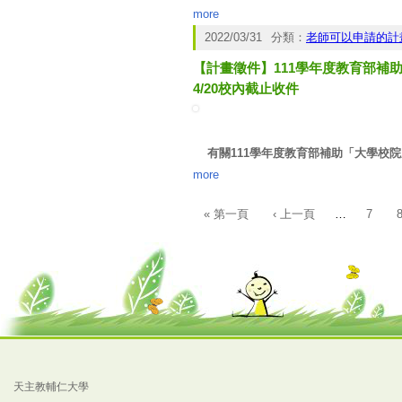
發，須儘速依本會科學技術研究發展
more
2022/03/31
分類：
老師可以申請的計
二、【計畫類型】
【計畫徵件】111學年度教育部
✅先期型：技術應用探索，期程5個月，
4/20校內截止收件
✅一般型：單項技術研發應用，期程2年
如一業者企配款達30%，具計畫研發
有關
111
學年度教育部補助「大學校院
✅政府型：多項技術整合應用，期程2年
more
計畫研發成果專授協商權。
敬請系秘協助上簽合作意向書，簽核
« 第一頁
‹ 上一頁
…
7
頁面
天主教輔仁大學