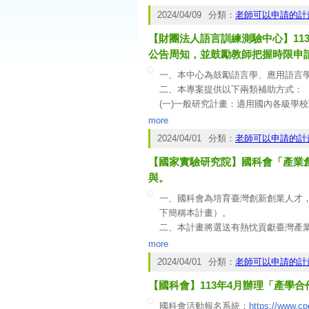
法令規定與政策，以利後續推動技術
2024/04/09
分類：
老師可以申請的計
(一)政策型產學計畫：依當年度公告
【財團法人語言訓練測驗中心】11
題目與品項為核心，包含「開發農業
「加工加值」等5類政策題目與整合
公告周知，並鼓勵教師把握時限申
缺口提升產業競爭力。
一、本中心為鼓勵語言學、應用語言學
(二)一般型產學計畫：因產業需求而
二、本專案提供以下兩類補助方式：
量產或場域驗證等研發應用計畫，加
(一)一般研究計畫：適用國內各級學
請。
more
(二)雙邊合作型計畫：適用國內外教
2024/04/01
分類：
老師可以申請的計
心共同合作研究。
【國家實驗研究院】國科會「產業創新人
三、本專案採線上申請，作業要點及
四、
與。
本活動即將於113年5月16日截止
一、國科會為培育臺灣創新創業人才
下簡稱本計畫）。
二、本計畫將選送有熱忱貢獻臺灣產業
冀種子人才返國後協助產業創新布局
more
的力量。
2024/04/01
分類：
老師可以申請的計
三、本計畫業於本(113)年3月1
【國科會】113年4月辦理「產學
選出優秀人才，故本案將延長徵件至4
四、本計畫申請重點如次：(一) 申請期
國科會活動報名系統：
https://www.c