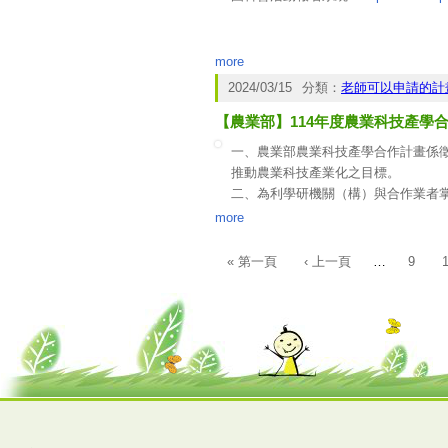
間：1年。(四) 補助經費：新台幣1
https://applyxtalent.stpi.narl.org.tw/x
more
2024/03/15
分類：
老師可以申請的計
【農業部】114年度農業科技產學
一、農業部農業科技產學合作計畫係
推動農業科技產業化之目標。
二、為利學研機關（構）與合作業者掌
農業科技產學合作計畫研提說明會」
more
(一)第一場：本年3月27日下午2時
(二)第二場：本年3月29日下午2時
« 第一頁
‹ 上一頁
…
9
頁面
三、前述說明會自即日起至本年3月2
額滿則提前截止受理報名。本案聯絡人：
(聯絡電話02-2381-2991#2296)。
四、併附旨揭說明會簡章，相關資訊同
同仁及相關業者，並歡迎踴躍報名參