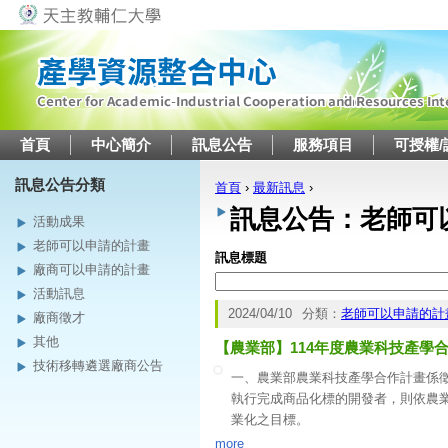
Jump to navigation
首頁
中心簡介
訊息公告
服務項目
可授權/
訊息公告分類
首頁
›
最新訊息
›
您在這裡
訊息公告：老師可
活動成果
老師可以申請的計畫
訊息標題
廠商可以申請的計畫
活動訊息
2024/04/10
分類：
老師可以申請的計
廠商徵才
其他
【農業部】114年度農業科技產學
技術移轉遴選廠商公告
一、農業部農業科技產學合作計畫係
執行完成商品化標的開發者，則依農
業化之目標。
二、本次公開徵求計畫類型包含政策
more