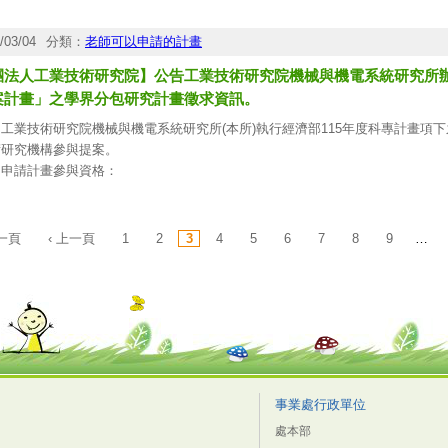
96〕。
。
、檢附說明會簡介、議程及報名表各1份以供卓參（詳如附件）。
/03/04
分類：
老師可以申請的計畫
、響應紙杯減量，請自備環保杯。
團法人工業技術研究院】公告工業技術研究院機械與機電系統研究所辦
案計畫」之學界分包研究計畫徵求資訊。
工業技術研究院機械與機電系統研究所(本所)執行經濟部115年度科專計畫項
術研究機構參與提案。
、申請計畫參與資格：
)須為與研究標的相關之我國學術研究機構。
)具備所需之技術與研發能力，並擁有足以承接分包案之研究人力與設備者。
)計畫主持人同一年度以主持本所一件分包學界計畫為原則。
第一頁
‹ 上一頁
1
2
3
4
5
6
7
8
9
…
四)依據政府採購法利益迴避原則，特提醒計畫主持人應避免再擔任本所相關科專
、徵求研究項目、合作內容及相關規定，請詳閱「陸、分包學界研究計畫一覽表
申請期間：自即日起至115年3月24日下午5時止。
、提案方式：
)有意申請者，請依公告之研究項目，於申請期限內備妥「附件1提案構想書」及「
分包計畫聯絡人。
事業處行政單位
處本部