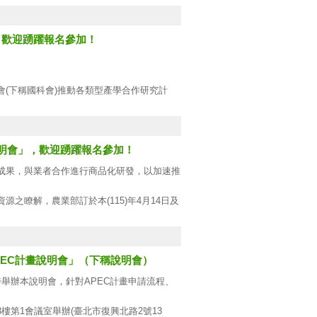
」，歡迎踴躍報名參加！
也非常歡迎與我們聯繫。
(下稱國科會)推動各類型產學合作研究計
局中脫穎而出開創新局。
：
說明會」，歡迎踴躍報名參加！
成果，與業者合作進行商品化研發，以加速推
瞭解，農業部訂於本(115)年4月14日及
PEC計畫說明會」（下稱說明會）
特舉辦本說明會，針對APEC計畫申請流程、
玟葶助理〔聯絡電話︰(02)2381-2991分機
3樓第1會議室舉辦(臺北市復興北路2號13