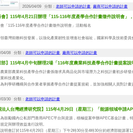
•或轉知有興趣投入高齡健康領域之團隊
2026/04/09
分類：
老師可以申請的計畫
,
廠商可以申請的計畫
▸ 報名簡章：
https://accelerator.fju.edu.tw/news-detail.php?id=16
會】115年4月21日辦理「115-116年度產學合作計畫徵件說明會
若您對本計畫有任何想進一步了解之處，或有合作交流的可能，
期待未來有機會再次與您交流與合作！
會「115-116年度產學合作計畫徵件說明會」活動報名
敬祝
順心平安
引領臺灣前瞻科技發展，以強化產業韌性並增進社會福祉，國家科學及技術委員會
輔仁大學高齡產業新創加速器 敬上
，致力於產學新創接軌，加速科研成果落地，預期驅動百工百業創新，於全球變
聯絡窗口：陳小姐
年度國科會產學合作計畫徵件說明會，將搭配線上直播，於以下時間、地點舉行
/04/08
分類：
老師可以申請的計畫
,
廠商可以申請的計畫
02-29056258
fj04234@mail.fju.edu.tw
業部】115年4月中旬辦理2場「116年度農業科技產學合作計畫提案
：115年4月21日(二)下午1時整
：集思北科大會議中心2F感恩廳
、農業部農業科技產學合作計畫係徵求具商品化與市場潛力之科技計畫初步研發
農業科技產業化。
件說明會海報詳如附件，歡迎各位師長踴躍報名參加。
為利學研機構與合作業者掌握產學合作計畫提案規範，並加強相關人員對計畫資源之
日辦理旨揭說明會，報名資訊說明如下：
名網址：
https://forms.gle/wHEsGkJ6CjWn7wkx7
)場次及地點：
/03/30
分類：
老師可以申請的計畫
場：本(115)年4月14日(星期二)，集思臺中新烏日會議中心。
團法人台灣經濟研究院】115年4月29日（星期三）「能源領域申請A
場：本(115)年4月17日(星期五)，政大公企中心(採實體與線上同步方式辦理)。
)報名方式：線上報名，網址〔
https://www.surveycake.com/s/XmzLV
〕。
為鼓勵國內公私部門善用APEC平台與資源，積極提案申辦APEC基金計畫，
)報名期限：即日起至115年4月10日，如額滿則提前截止。
關規定與辦理效益進行說明。
)活動聯絡人：農科產學合作推動小組劉毓娉經理〔聯絡電話：(02)3343-1119〕/吳
說明會訂於115年4月29日（星期三）下午2時30分至4時30分於經濟部能源署1