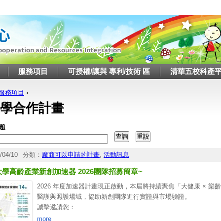
Jump to navigation
服務項目
可授權/讓與 專利/技術 區
清華五校科產
服務項目
›
這裡
學合作計畫
題
/04/10
分類：
廠商可以申請的計畫
,
活動訊息
學高齡產業新創加速器 2026團隊招募簡章~
2026 年度加速器計畫現正啟動，本屆將持續聚焦「大健康 × 
醫護與照護場域，協助新創團隊進行實證與市場驗證。
誠摯邀請您：
•推薦合適的新創團隊報名參與
more