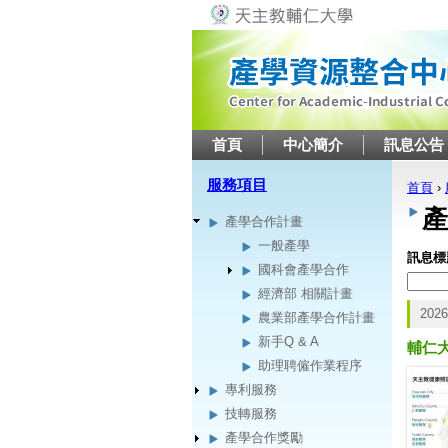
首頁
中心簡介
訊息公告
服務項目
首頁
›
您在
產
產學合作計畫
一般產學
訊息標
國科會產學合作
經濟部 相關計畫
2026
農業部產學合作計畫
新手Q & A
輔仁大
助理聘僱作業程序
專利服務
技轉服務
產學合作獎勵