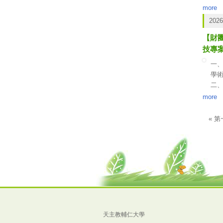
22
樓)
more
三
2026
四
【財
技專
一、
學
二
(一
more
(二
(三
« 
頁面
(
三
四、
五
(一
各
天主教輔仁大學