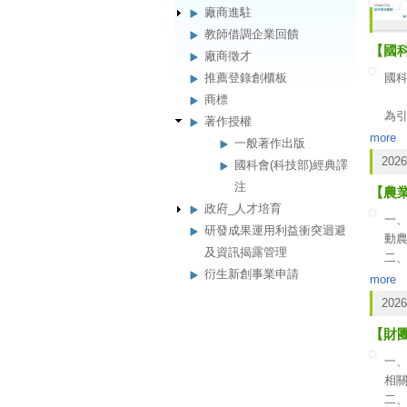
廠商進駐
教師借調企業回饋
【國科
廠商徵才
推薦登錄創櫃板
國科
商標
為
著作授權
畫
more
一般著作出版
本
2026
國科會(科技部)經典譯
注
【農
時間
政府_人才培育
地點
一
研發成果運用利益衝突迴避
動
徵
及資訊揭露管理
二、
衍生新創事業申請
17
more
報
(一
2026
第一
【財
第二
(二
一、
(三
相
(四
二、