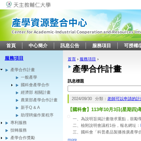
Jump to navigation
首頁
中心簡介
訊息公告
服務項目
可授權/
服務項目
首頁
›
服務項目
›
您在這裡
產學合作計畫
產學合作計畫
一般產學
訊息標題
國科會產學合作
經濟部 相關計畫
2024/09/30
分類：
老師可以申請的計
農業部產學合作計畫
新手Q & A
【國科會】113年10月3日(星
助理聘僱作業程序
一、為說明旨揭計畫徵求重點，鼓勵
專利服務
二、檢附說明會議程1份，報名網址：
技轉服務
三、國科會「科普產品製播推廣產學
產學合作獎勵
四、旨揭計畫校內截止收件時間為113年
more