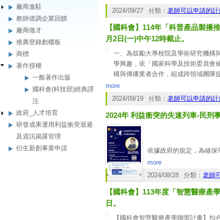
廠商進駐
2024/09/27
分類：
老師可以申請的計
教師借調企業回饋
【國科會】114年「科普產品製播
廠商徵才
月2日(一)中午12時截止。
推薦登錄創櫃板
一、為鼓勵大專校院及學術研究機構
商標
學興趣，依「國家科學及技術委員會補
著作授權
構與傳播業者合作，組成跨領域團隊
一般著作出版
二、本計畫預定期程為114年3月起
more
國科會(科技部)經典譯
項規定。
2024/09/19
分類：
老師可以申請的計
注
三、依作業要點第六點規定，應確認
政府_人才培育
2024年 利益衝突的失速列車-民刑
聲明書」，相關申請事宜及注意事項，
研發成果運用利益衝突迴避
四、計畫申請全面實施線上申請，請務必
網」製作上載。
及資訊揭露管理
五、本計畫申請案恕不受理申覆。
衍生新創事業申請
依據政府的規定，為確保
研發成果運用過程中
「病
more
究，所以，為何要有利益
2024/08/28
分類：
老師
發成果是值得信賴的。
【國科會】113年度「智慧醫療產
因此，希望透過本次課程
合作過程中，若發生研發
日。
【國科會智慧醫療產學聯盟計畫】扣