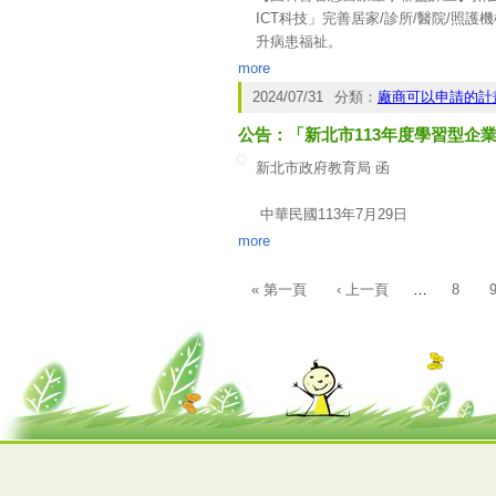
ICT科技」完善居家/診所/醫院/
升病患福祉。
為此，國科會產學處推動「智慧醫療
more
居家醫護，藉由ICT技術及整合醫療
2024/07/31
分類：
廠商可以申請的計
康照護願景。
公告：「新北市113年度學習型企
徵案公告已於8/26公開於國科會官網
426...
。
新北市政府教育局 函
另國科會也將舉辦「徵案說明會」，
1.時間：113年9月11日(三) 下午13:00-
中華民國113年7月29日
新北教社字第1131461036號
more
« 第一頁
‹ 上一頁
…
8
頁面