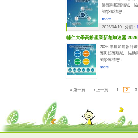
四、審查項目：競賽採全英文方式進
醫護與照護場域，協
案口頭報告，另須提供與90秒作品提案
誠摯邀請您：
則維持線上書審，團隊交付精進之構
•推薦合適的新創團
more
•或轉知有興趣投入
2026/04/10
分類：
▸ 報名簡章：
https:/
輔仁大學高齡產業新創加速器 202
若您對本計畫有任何
期待未來有機會再次
2026 年度加速器
敬祝
護與照護場域，協助
順心平安
誠摯邀請您：
輔仁大學高齡產業新
•推薦合適的新創團
more
聯絡窗口：陳小姐
•或轉知有興趣投入
02-29056258
▸ 報名簡章：
https://
頁面
fj04234@mail.fju.ed
若您對本計畫有任何
« 第一頁
‹ 上一頁
1
2
3
期待未來有機會再次
敬祝
順心平安
輔仁大學高齡產業新
聯絡窗口：陳小姐
02-29056258
fj04234@mail.fju.edu