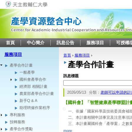
Jump to navigation
首頁
中心簡介
訊息公告
服務項目
可授權/
服務項目
首頁
›
服務項目
›
您在這裡
產學合作計畫
產學合作計畫
一般產學
訊息標題
國科會產學合作
經濟部 相關計畫
2026/05/13
分類：
老師可以申請的計
農業部產學合作計畫
新手Q & A
【國科會】「智慧健康產學聯盟計
助理聘僱作業程序
一、依據「國家科學及技術委員會補
專利服務
二、本計畫相關申請事宜及注意事項
技轉服務
三、本計畫屬國科會「產學案」之數
產學合作獎勵
四、本計畫重點：
more