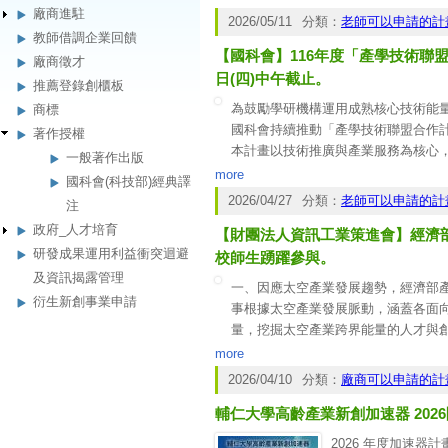
廠商進駐
民眾或醫護需求為核心，鏈結臺灣醫
2026/05/11
分類：
老師可以申請的計
造整體智慧健康解決方案進行落地與
教師借調企業回饋
【國科會】116年度「產學技術聯盟
(一)臨床診療之醫護需求
廠商徵才
1.痛點說明：
日(四)中午截止。
推薦登錄創櫃板
-醫護人員需耗費大量時間在(1)高重
為鼓勵學研機構運用成熟核心技術能
商標
兩者皆會壓縮醫護人員在照護病人與
國科會持續推動「產學技術聯盟合作計
著作授權
2.需求：
本計畫以技術推廣與產業服務為核心
一般著作出版
-系統整合之單一介面平台，如AI語
一、實驗室檢測分析服務
more
國科會(科技部)經典譯
讀等)。
二、諮詢服務
2026/04/27
分類：
老師可以申請的計
(二)照護場域之環境AI應用（屬於
注
三、實地訪廠診斷
1.痛點說明：
政府_人才培育
【財團法人資訊工業策進會】經濟部產
四、專家技術研討交流
研發成果運用利益衝突迴避
五、人才培育
校師生踴躍參與。
六、技術移轉
及資訊揭露管理
一、因應太空產業發展趨勢，經濟部產業
七、產學合作
衍生新創事業申請
事根據太空產業發展脈動，涵蓋各面
計畫每期執行期限最長為三年，每年補
量，挖掘太空產業跨界能量的人才與
請。
二、競賽主題：「地面設備與服務」
more
此外，本計畫鼓勵聯盟建立自主營運
垃圾清除、輻射偵測等多元主題之「
2026/04/10
分類：
廠商可以申請的計
提供產業服務，敬請有意申請之師長
三、賽制說明：本屆競賽包含實作組
輔仁大學高齡產業新創加速器 202
開題則聚焦於產業實際需求，由競賽策
團隊基於其月球登陸器可搭載之酬載
2026 年度加速