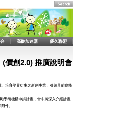
平台
高齡加速器
優久聯盟
價創2.0) 推廣說明會
促成、培育學界衍生之新創事業，引領具前瞻能
，以鼓勵學術機構申請計畫，會中將深入介紹計畫
參附件。