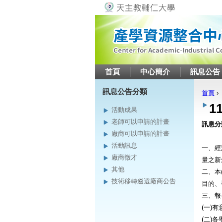
首頁
中心簡介
訊息公告
訊息公告分類
首頁
›
您在
1
活動成果
老師可以申請的計畫
訊息分
廠商可以申請的計畫
活動訊息
一、經
廠商徵才
量之新
其他
二、本
技術移轉遴選廠商公告
目的、
三、報
(一)
(二)