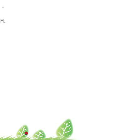
）。
3日。