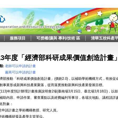
Jump to navigation
服務項目
可授權/讓與 專利/技術 區
清華五校科產
這裡
13年度「經濟部科研成果價值創造計畫」(
類:
老師可以申請的計畫
廠商可以申請的計畫
濟部推動「科研成果價值創造計畫」(價創2.0)，以補助學術機構方式，有效
創事業形成新興科技產業聚落，從而落實推動新興科技產業發展目標。
(113)年度預計辦理計畫推廣說明會2場(臺南場3月15日、臺北場3月18日)
補助內容、申請作業、審查重點以及經費編列等事項，各場次地點、議程請詳
名對象：
有意申請計畫之學術機構教授、研究人員。
各學術機構研發及產學主管單位。