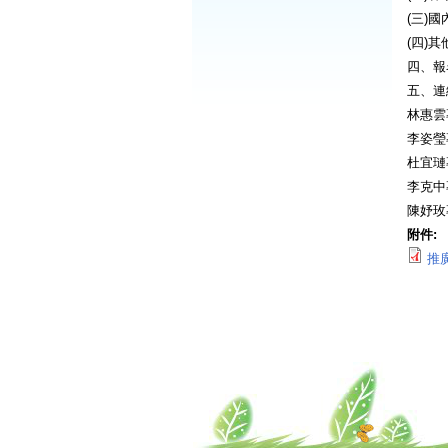
(三)
(四)
四、報
五、連
林惠雲專
李姿瑩專
杜宜璉專
李克中專
陳妤玫專
附件:
推廣