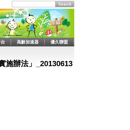
平台
高齡加速器
優久聯盟
辦法」_20130613