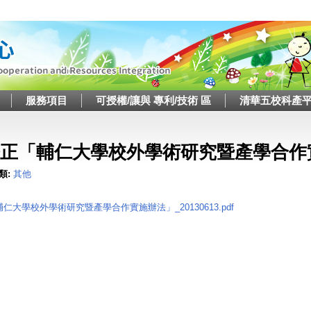
Jump to navigation
服務項目
可授權/讓與 專利/技術 區
清華五校科產
這裡
正「輔仁大學校外學術研究暨產學合作實施
類:
其他
輔仁大學校外學術研究暨產學合作實施辦法」_20130613.pdf