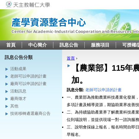
Jump to navigation
首頁
中心簡介
訊息公告
服務項目
可授權/
訊息公告分類
首頁
›
您在這裡
【農業部】115
活動成果
老師可以申請的計畫
加。
廠商可以申請的計畫
訊息分類:
老師可以申請的計畫
活動訊息
一、農業部為推動農業科技產業化發展
廠商徵才
多項計畫及輔導資源，期協助業界改善
其他
二、為持續協助產業界了解農業科技產業化資
技術移轉遴選廠商公告
位到場說明，並提供現場一對一諮詢服
三、說明會採線上報名，報名時間自即日
早報名。