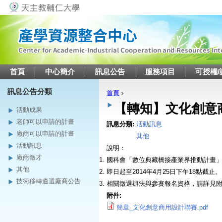
Jump to navigation
首頁
中心簡介
訊息公告
服務項目
可授權/
訊息公告分類
首頁
›
您在這裡
【轉知】文化創意商
活動成果
老師可以申請的計畫
訊息分類:
活動訊息
廠商可以申請的計畫
其他
活動訊息
說明：
廠商徵才
國科會「數位典藏橋接產業界推動計畫
其他
即日起至2014年4月25日下午18點截止。
技術移轉遴選廠商公告
相關徵選辦法與參賽報名資格，請詳見
附件:
簡章_文化創意商用設計聯賽.pdf