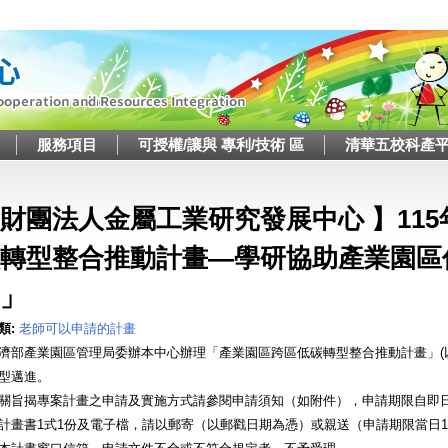
Jump to navigation
服務項目
可授權/讓與 專利/技術 區
清華五校科產
這裡
財團法人金屬工業研究發展中心 】11
轉型整合推動計畫—學研協助產業園區
」
類:
老師可以申請的計畫
濟部產業園區管理局委辦本中心辦理「產業園區跨區低碳轉型整合推動計畫」(
型邁進。
關旨揭專案計畫之申請及實施方式請參閱申請須知（如附件），申請期限自即日起
計畫書1式1份及電子檔，請以郵寄（以郵戳日期為憑）或親送（申請期限當日1