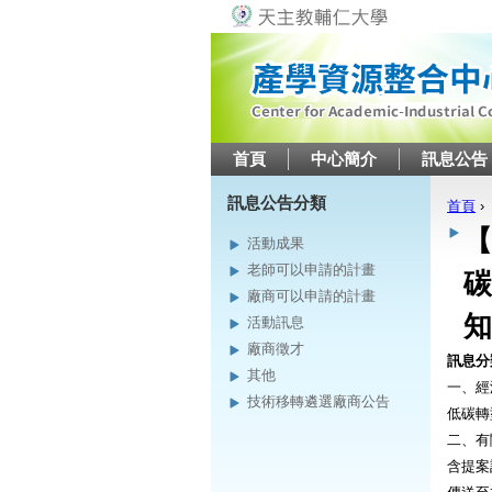
首頁
中心簡介
訊息公告
訊息公告分類
首頁
›
您在
【
活動成果
老師可以申請的計畫
碳
廠商可以申請的計畫
知
活動訊息
廠商徵才
訊息分
其他
一、經
技術移轉遴選廠商公告
低碳轉
二、有
含提案