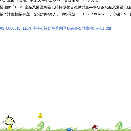
本計畫窗口信箱。申請文件不全或不符合規定者，不予受理。
函檢附「115年度產業園區跨區低碳轉型整合推動計畫—學研協助產業園區低
關本計畫相關事宜，請洽詢聯絡人。聯絡電話：（02）2391-8755，分機115
009_0000510_115年度學校協助產業園區低碳專案計畫申請須知.pdf