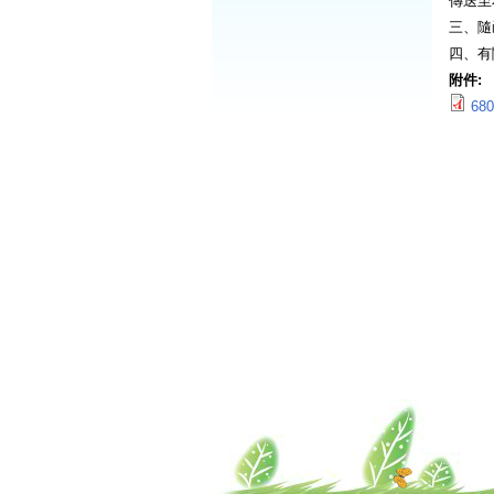
傳送至
三、隨
四、有
附件:
68