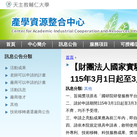
Jump to navigation
首頁
中心簡介
訊息公告
服務項目
可授權/
訊息公告分類
首頁
›
您在這裡
【財團法人國家實
活動成果
老師可以申請的計畫
115年3月1日起至
廠商可以申請的計畫
訊息分類:
其他
活動訊息
一、旨揭獎項原名「國研院研發服務平台
廠商徵才
二、請於申請期間115年3月1日起至3月
其他
不齊，均不予受理。
技術移轉遴選廠商公告
三、申請之亮點成果應為前三年內，即自
四、請依本院規定填具申請表，敘明使
外專利、技術移轉、科技服務成果、獎