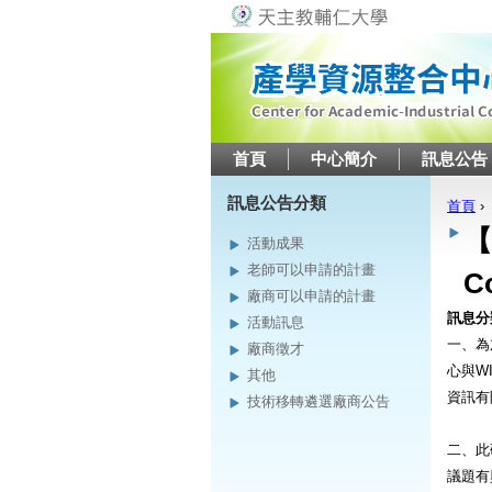
首頁
中心簡介
訊息公告
訊息公告分類
首頁
›
您在
【
活動成果
老師可以申請的計畫
C
廠商可以申請的計畫
訊息分
活動訊息
一、為
廠商徵才
心與W
其他
資訊有
技術移轉遴選廠商公告
二、此
議題有