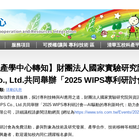
Jump to navigation
服務項目
可授權/讓與 專利/技術 區
清華五校科產
這裡
產學中心轉知】財團法人國家實驗研究院
o., Ltd.共同舉辦「2025 WIPS專
類:
活動訊息
加強對會員服務，探討專利技轉與AI應用之道，財團法人國家實驗研究院與資訊中
IPS Co., Ltd.共同舉辦「2025 WIPS專利研討會—AI驅動的專利新時
限公司，詳細議程請參閱活動網頁 (網址為
https://www.sris.com.tw/Events/20
研討會為免費活動，參與對象為技術及研究發展、產學合作、技術移轉等相關
興趣者，歡迎週知校內同仁踴躍報名參與。