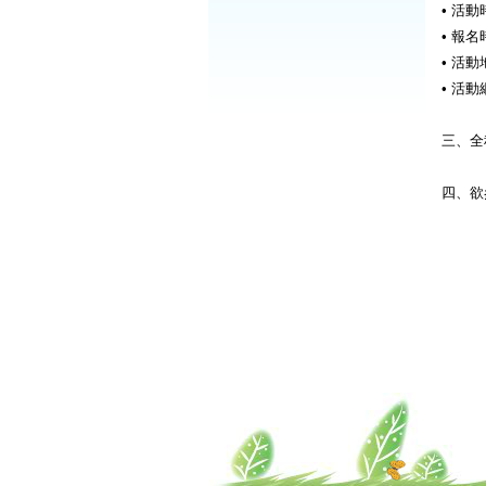
• 活動時
• 報名
• 活
• 活
三、全
四、欲