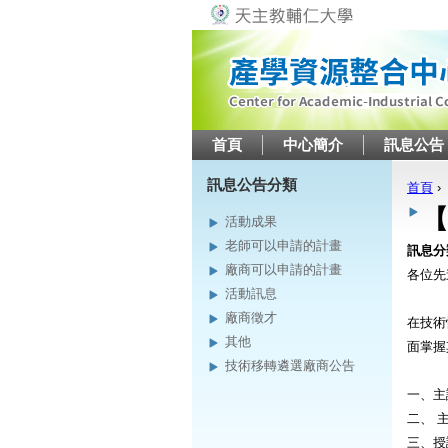
首頁
中心簡介
訊息公告
訊息公告分類
首頁
›
您在
【
活動成果
老師可以申請的計畫
訊息分
廠商可以申請的計畫
各位先
活動訊息
廠商徵才
在技術
其他
面掌握
技術移轉遴選廠商公告
一、主
二、 
三、授