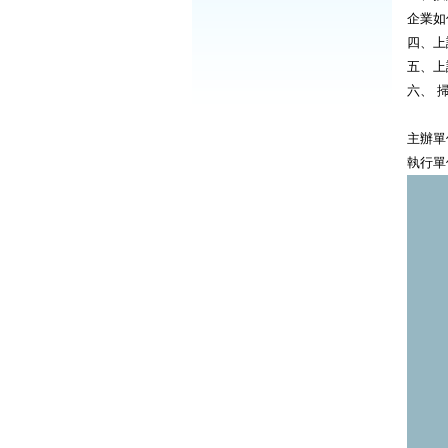
企業如
四、上課
五、上
六、 
主辦單
執行單