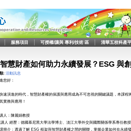
Jump to navigation
服務項目
可授權/讓與 專利/技術 區
清華五校科產
這裡
智慧財產如何助力永續發展？ESG 與
類:
活動訊息
進您好：
快速演進的時代，智慧財產權的保護與應用成為不可忽視的關鍵議題，本課程
其實務與應用！
講人：陳麗娟教授
主講人 經歷：德國慕尼黑大學法學博士、淡江大學外交與國際關係學系專任教
課簡介：透過了解 ESG 框架與智慧財產權之間的關聯，掌握企業如何在永續