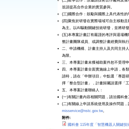
(二)產學合作：須邀請技術合作廠商及
並請提高合作企業的實質參與。
(三)國際合作：鼓勵與國際上具代表性
(四)聚焦於研發在實際場域可自主移動
為主。以AI驅動關鍵技術研發，並將研
(五)本專案計畫訂有嚴謹的考評與退場
整計畫團隊成員、或調整計畫經費與執
二、申請機構、計畫主持人及共同主持人
為限。
三、本專案計畫未獲補助案件恕不受理
四、本專案計畫全面實施線上申請，各類
請時，請在「申辦項目」中點選「專題研
擇「整合型計畫」，計畫歸屬請選擇「工
五、本專案計畫聯絡人：
(一)有關計畫內容相關問題，請洽國科會工程處杜
(二)有關線上申請系統使用及操作問題，請洽國科
misservice@nstc.gov.tw
。
附件:
國科會 115年度「智慧機器人關鍵技