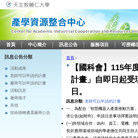
Jump to navigation
首頁
中心簡介
訊息公告
服務項目
可授權/
訊息公告分類
首頁
›
您在這裡
【國科會】115
活動成果
老師可以申請的計畫
計畫」自即日起受理
廠商可以申請的計畫
日。
活動訊息
廠商徵才
訊息分類:
老師可以申請的計畫
其他
一、為配合「智慧機器人產業推動方案
技術移轉遴選廠商公告
求公告(如附件)，申請注意事項擇要說明
(一)跨領域合作：由AI、資工、電機
長於應用場域領域的學者擔任共同主持