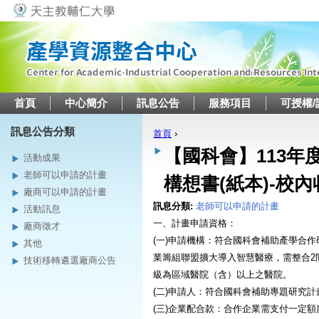
Jump to navigation
首頁
中心簡介
訊息公告
服務項目
可授權/
訊息公告分類
首頁
›
您在這裡
【國科會】113
活動成果
老師可以申請的計畫
構想書(紙本)-校內
廠商可以申請的計畫
訊息分類:
老師可以申請的計畫
活動訊息
一、計畫申請資格：
廠商徵才
(一)申請機構：符合國科會補助產學合
其他
業籌組聯盟擴大導入智慧醫療，需整合2
技術移轉遴選廠商公告
級為區域醫院（含）以上之醫院。
(二)申請人：符合國科會補助專題研究
(三)企業配合款：合作企業需支付一定