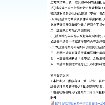
之方式作為出資，惟其總和不得超過配合
(四)以設備出資支付配合款之核定標準
確認該財產是否已納為醫院（學校）資
(五)申請計畫之醫院及合作企業需保證
此智慧醫療產學聯盟計畫之經費亦不得
二、計畫執行年限及申請經費：
(一)計畫執行年限得以複數年規劃研提，
於計畫申請書中填寫逐年研究內容及經
(二)本計畫每案每年編列申請經費以新
三、相關申請事宜及注意事項詳附件徵
四、本計畫屬國科會「產學案」之數量
五、本計畫相關徵求訊息已公布於國科會
----------------------------------------------------------
校內簽辦說明：
1.本計畫分二階段審查，第一階段，請計畫
計畫處理單及簽署後之利益迴避聲明書
2.通過初審者將另行通知第二階段簡報
附件:
國科會智慧醫療產學聯盟計畫徵求公告.