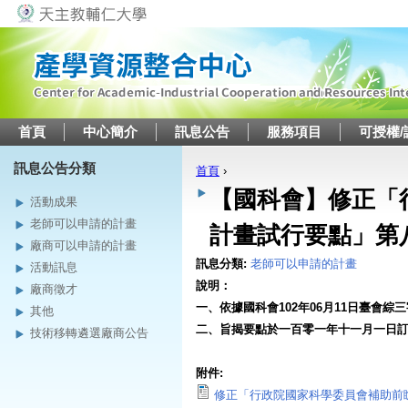
Jump to navigation
首頁
中心簡介
訊息公告
服務項目
可授權/
訊息公告分類
首頁
›
您在這裡
【國科會】修正「
活動成果
老師可以申請的計畫
計畫試行要點」第
廠商可以申請的計畫
訊息分類:
老師可以申請的計畫
活動訊息
說明：
廠商徵才
一、依據國科會102年06月11日臺會綜三字
其他
二、旨揭要點於一百零一年十一月一日
技術移轉遴選廠商公告
附件:
修正「行政院國家科學委員會補助前瞻