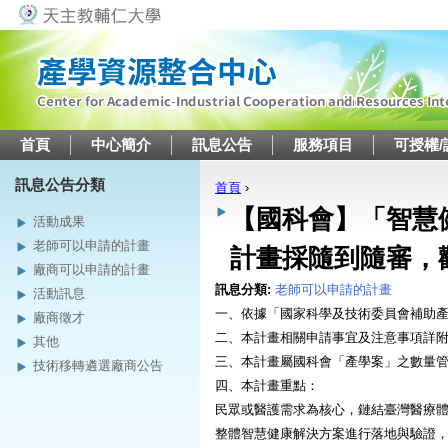
Jump to navigation
首頁
中心簡介
訊息公告
服務項目
可授權/
訊息公告分類
首頁
›
您在這裡
【國科會】「智慧
活動成果
老師可以申請的計畫
計畫採隨到隨審，
廠商可以申請的計畫
訊息分類:
老師可以申請的計畫
活動訊息
一、依據「國家科學及技術委員會補助
廠商徵才
二、本計畫相關申請事宜及注意事項詳
其他
三、本計畫屬國科會「產學案」之數量
技術移轉遴選廠商公告
四、本計畫重點：
民眾或醫護需求為核心，鏈結臺灣醫療
整體智慧健康解決方案進行落地與驗證