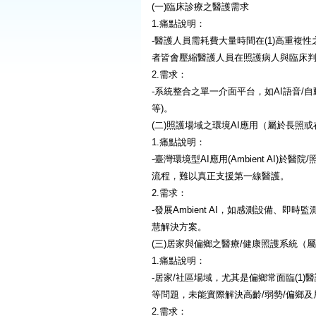
(一)臨床診療之醫護需求
1.痛點說明：
-醫護人員需耗費大量時間在(1)高重複
者皆會壓縮醫護人員在照護病人與臨床
2.需求：
-系統整合之單一介面平台，如AI語音/
等)。
(二)照護場域之環境AI應用（屬於長
1.痛點說明：
-臺灣環境型AI應用(Ambient A
流程，難以真正支援第一線醫護。
2.需求：
-發展Ambient AI，如感測設備、
慧解決方案。
(三)居家與偏鄉之醫療/健康照護系統
1.痛點說明：
-居家/社區場域，尤其是偏鄉常面臨(1)
等問題，未能實際解決高齡/弱勢/偏鄉
2.需求：