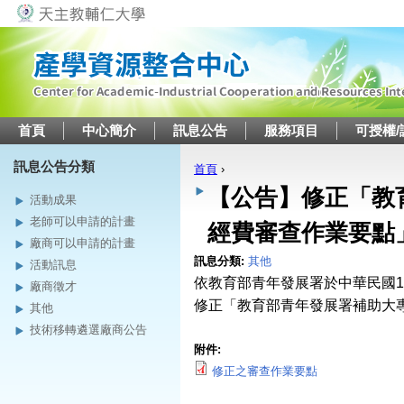
Jump to navigation
首頁
中心簡介
訊息公告
服務項目
可授權/
訊息公告分類
首頁
›
您在這裡
【公告】修正「教
活動成果
老師可以申請的計畫
經費審查作業要點
廠商可以申請的計畫
訊息分類:
其他
活動訊息
依教育部青年發展署於中華民國103
廠商徵才
修正「教育部青年發展署補助大
其他
技術移轉遴選廠商公告
附件:
修正之審查作業要點