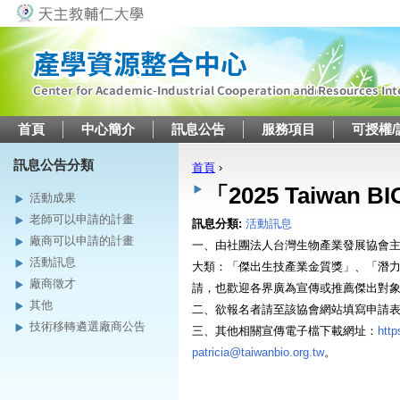
Jump to navigation
首頁
中心簡介
訊息公告
服務項目
可授權/
訊息公告分類
首頁
›
您在這裡
「2025 Taiwan
活動成果
老師可以申請的計畫
訊息分類:
活動訊息
廠商可以申請的計畫
一、由社團法人台灣生物產業發展協會主辦之「
活動訊息
大類：「傑出生技產業金質獎」、「潛
廠商徵才
請，也歡迎各界廣為宣傳或推薦傑出對
其他
二、欲報名者請至該協會網站填寫申請
技術移轉遴選廠商公告
三、其他相關宣傳電子檔下載網址：
http
patricia@taiwanbio.org.tw
。