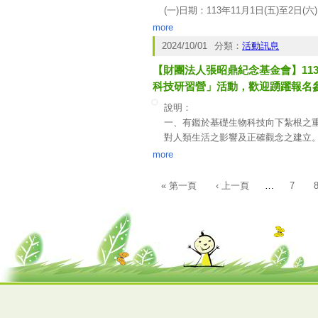
五、本次活動全程免費（停車費請自
(一)日期：113年11月1日(五)至2日(六
(二)地點：台北世貿一館（台北市信義
more
(三)活動主軸：金融科技博覽展、國際金
2024/10/01
分類：
活動訊息
舞台分享及國內外新創Demo。
【財團法人張昭鼎紀念基金會】11
二、主要活動說明：
(一)金融科技博覽展（免費參觀）：
科技研習營」活動，歡迎踴躍報名
包括金融科技重要政策成果展區、金融
說明：
家、逾160家金融機構與科技及新創團隊
一、有鑑於基礎生物科技向下紮根之
(二)FinTech Talks金融科技分享
對人類生活之影響及正確觀念之建立。今年
特別舉辦「金管會科技防詐主題式推
同角度瞭解食安相關議題。
more
科技創意發表」等活動，同時邀請國
二、鼓勵教師參加研習活動，以提升
(三)金融科技人才舞台分享（免費報
當天結業後頒發研習證明。
« 第一頁
‹ 上一頁
…
7
頁面
三、全部免費。
四、報名人數：3000名，本次報名
五、研習活動議程及報名方式公告於
https://www.accupass.com/go/2024c
六、協辦單位：奧斯卡建設(股)公司，電話：