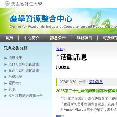
Jump to navigation
首頁
中心簡介
訊息公告
服務項目
可授權/
訊息公告分類
首頁
›
您在這裡
活動訊息
活動成果
老師可以申請的計畫
訊息標題
廠商可以申請的計畫
活動訊息
2024/10/30
分類：
活動訊息
廠商徵才
其他
2025第二十七屆俄羅斯阿基米德國
技術移轉遴選廠商公告
自2010年起籌組台灣代表團參加「
「俄羅斯阿基米德國際發明展」為經濟部
科Amber Plaza展覽中心舉辦，海
檢附參展辦法，請至官網下載報名簡章，
more