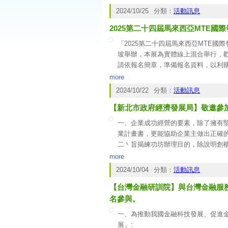
名。
2024/10/25
分類：
活動訊息
2025第二十四屆馬來西亞MTE國
「2025第二十四屆馬來西亞MTE國際
坡舉辦，本展為實體線上混合舉行，
請依報名簡章，準備報名資料，以利國際
參加MTE競賽，必須符合大會對於
more
為校爭光。
2024/10/22
分類：
活動訊息
檢附報名簡章或至學會網站
www.innos
【新北市政府經濟發展局】敬邀參加
加。
一、企業成功經營的要素，除了擁有
業計畫書，更能協助企業主做出正確
二丶旨揭練功坊辦理目的，除說明創
丶與投資人接觸時的重要性；此外，
more
述其生產流程丶生產能力以及生產效
2024/10/04
分類：
活動訊息
以提升銷售業績和市場佔有率。
【台灣金融研訓院】與台灣金融服務業聯
三、貴公司為本市轄區內實收資本額新
名）（網址連結：
https://reurl.cc/A2
名參與。
四、旨揭活動謹訂於今（113）年11
一、為推動我國金融科技發展、促進金融創新
市板橋區中山路1段161號4樓）。
展」: