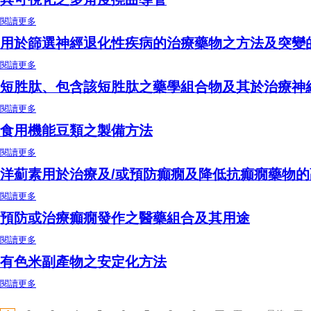
閱讀更多
關於具可視化之多角度撓曲導管
用於篩選神經退化性疾病的治療藥物之方法及突變
閱讀更多
關於用於篩選神經退化性疾病的治療藥物之方法及突變的烯醇化酶2
用於治療神經退化性疾病的用途
短胜肽、包含該短胜肽之藥學組合物及其於治療神
閱讀更多
關於短胜肽、包含該短胜肽之藥學組合物及其於治療神經性疾病的用
途
食用機能豆類之製備方法
閱讀更多
關於食用機能豆類之製備方法
洋薊素用於治療及/或預防癲癇及降低抗癲癇藥物
閱讀更多
關於洋薊素用於治療及/或預防癲癇及降低抗癲癇藥物的副作用之用途
預防或治療癲癇發作之醫藥組合及其用途
閱讀更多
關於預防或治療癲癇發作之醫藥組合及其用途
有色米副產物之安定化方法
閱讀更多
關於有色米副產物之安定化方法