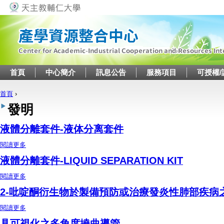
Jump to navigation
首頁
中心簡介
訊息公告
服務項目
可授權/
首頁
›
您在這裡
發明
液體分離套件-液体分离套件
閱讀更多
關於液體分離套件-液体分离套件
液體分離套件-LIQUID SEPARATION KIT
閱讀更多
關於液體分離套件-LIQUID SEPARATION KIT
2-吡啶酮衍生物於製備預防或治療發炎性肺部疾病
閱讀更多
關於2-吡啶酮衍生物於製備預防或治療發炎性肺部疾病之藥物的用途
具可視化之多角度撓曲導管