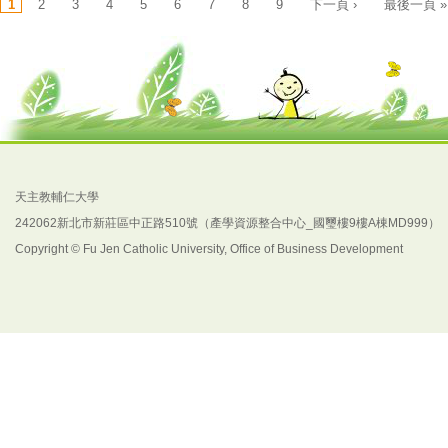
1
2
3
4
5
6
7
8
9
下一頁 ›
最後一頁 »
頁面
天主教輔仁大學
242062新北市新莊區中正路510號（產學資源整合中心_國璽樓9樓A棟MD999）
Copyright © Fu Jen Catholic University, Office of Business Development