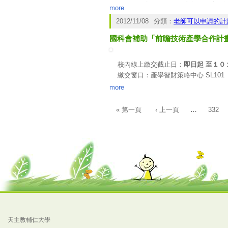
展，已成為各國政府施政重要
more
經濟部於101年10月31日公告「
2012/11/08
分類：
老師可以申請的計
展執行要點」，冀能善用學界厚實研
國科會補助「前瞻技術產學合作計
界與業界從事技術創新及應用研究，
經濟部能源局訂於101年11月27日
源科技研發之大專院校及業界先進，
校內線上繳交截止日：
即日起
至１０
二、主辦單位：經濟部能源局
繳交窗口：產學智財策略中心 SL10
三、執行單位：財團法人中衛發展中
洽詢電話：分機3188
more
四、日 期：101年11月27日（星
一、 依據國科會101年11月06日臺會
五、地 點：台北科技大學-第六教學
二、 「前瞻性」產學合作計畫校內受
« 第一頁
‹ 上一頁
…
332
頁面
(台北市忠孝東路3段1號-第六教學大樓
後，通知所屬系所線上送出
，並列印
２／１１下午１６時前，送至本中心
三、 請申請人同步將構想書電子檔
天主教輔仁大學