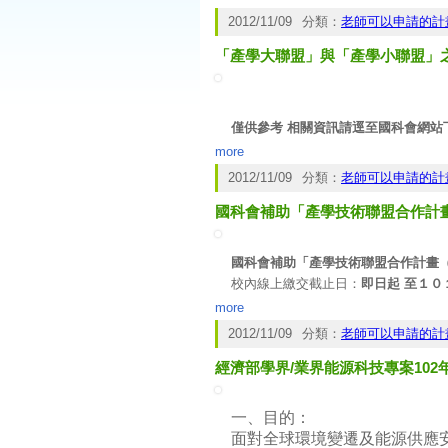
(二)技術整合型：以產學
2012/11/09
分類：
老師可以申請的計
學界能源科技專案之計畫期程及補助
「產學大聯盟」與「產學小聯盟」
(一)創新先導型：計畫期
(二)技術整合型：計畫期
當年度補助經費用罄時，能源局
三、學界能源科技專案之申請期
僅供參考 相關資訊請逕至國科會網站
more
計畫類型
2012/11/09
分類：
老師可以申請的計
國科會補助「產學技術聯盟合作計畫（
國科會補助「產學技術聯盟合作計畫
校內線上繳交截止日：
即日起 至１０
繳交窗口：產學智財策略中心 SL10
more
洽詢電話：分機3188
2012/11/09
分類：
老師可以申請的計
一、 依據國科會101年11月0
經濟部學界/業界能源科技專案10
二、 「產學技術聯盟合作計畫
送出後，通知所屬系所線上送
／１７下午１６時前，送至本
一、目的：
面對全球環境變遷及能源供應