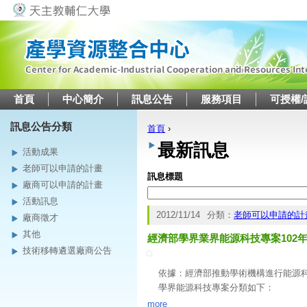
Jump to navigation
首頁
中心簡介
訊息公告
服務項目
可授權/
訊息公告分類
首頁
›
您在這裡
最新訊息
活動成果
老師可以申請的計畫
訊息標題
廠商可以申請的計畫
活動訊息
2012/11/14
分類：
老師可以申請的計
廠商徵才
其他
經濟部學界業界能源科技專案102
技術移轉遴選廠商公告
依據：經濟部推動學術機構進行能源
學界能源科技專案分類如下：
(一)創新先導型：從事能
more