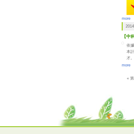
more
2014
【中
依據
本
才
補
more
« 
頁面
申