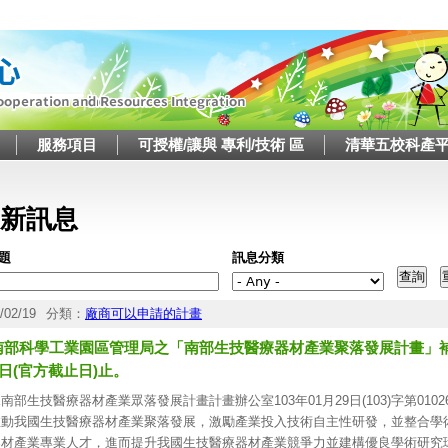
Jump to navigation
服務項目
可授權/讓與 專利/技術 區
清華五校科產
這裡
新訊息
題
訊息分類
/02/19
分類：
廠商可以申請的計畫
南部科學工業園區管理局之「南部生技醫療器材產業聚落發展計畫」補助
0日(官方截止日)止。
南部生技醫療器材產業眾落發展計畫計畫辦公室103年01月29日(103)字第010
推動我國生技醫療器材產業聚落發展，激勵產業投入技術自主性研發，並整合學
器材產業專業人才，進而提升我國生技醫療器材產業競爭力並建構優良學術研究