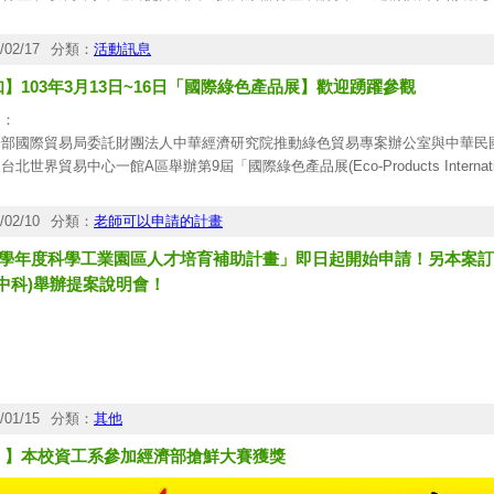
才，以發展產業創新聚落。目前產業聚落已具有雛型，為使資源更為聚焦並滿足
國際醫療器材產業研發與製造重鎮。
/02/17
分類：
活動訊息
關計畫申請相關資訊、申請表件，敬請逕至本計畫辦公室入口網站(
http://www.k
】103年3月13日~16日「國際綠色產品展】歡迎踴躍參觀
3月10日之規定期限內辦理申請並依各計畫徵求事宜規定之申請書份數寄至指定
計畫承辦單位窗口：
旨：
執行機關：南部科學工業園區管理局
部國際貿易局委託財團法人中華經濟研究院推動綠色貿易專案辦公室與中華民國對外
計畫辦公室：金屬工業研究發展中心
台北世界貿易中心一館A區舉辦第9屆「國際綠色產品展(Eco-Products Internatio
 查照。
/02/10
分類：
老師可以申請的計畫
明：
3學年度科學工業園區人才培育補助計畫」即日起開始申請！另本案訂於10
廣我國綠色產品及服務，經濟部國際貿易局爭取「國際綠色產品展(EPIF)」
模的國際型綠色產業交流盛會，同時舉辦國際研討會、綠色論壇及體驗綠色商品
(中科)舉辦提案說明會！
及公務人員終身學習時數。
驗綠色商品導覽活動預約報名採現場/傳真/線上報名方式，每場活動人數有限，
2014guide.greentrade.org.tw。
他周邊活動一律採線上報名，報名請
www.epif2014.com
。
/01/15
分類：
其他
！】本校資工系參加經濟部搶鮮大賽獲獎