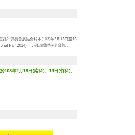
整體產業發展缺口及加速成型，以促使台灣成
smd.org.tw
)查詢下載，敬請於即日至本(103)
收件地點，以完成申請作業。
貿易發展協會於本(103)年3月13日至16
nal Fair 2014)」，敬請踴躍報名參觀，
3年2月18日(南科)、19日(竹科)、
亞洲巡迴展首度在我國舉辦，係屬亞洲地區最具
導覽等活動，提供出席者環境教育時數活動證
額滿為止，報名請至