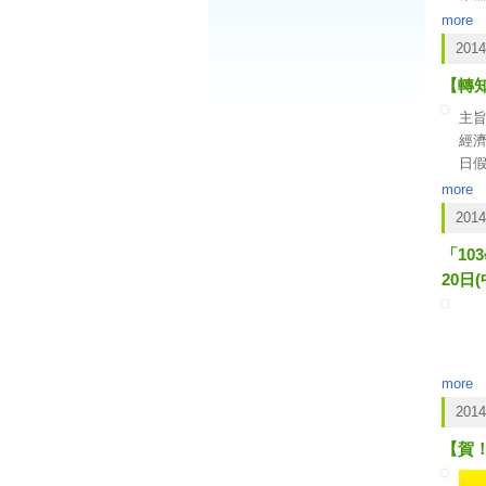
人
more
為
2014
有
【轉知
年
本
主
經濟
日假
請
more
2014
說
「10
為推
規
20日
明
體
epif
其
more
2014
【賀