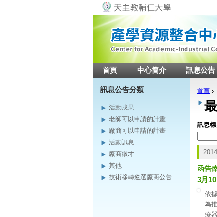
首頁
中心簡介
訊息公告
訊息公告分類
首頁
›
您在
最
活動成果
老師可以申請的計畫
訊息標
廠商可以申請的計畫
活動訊息
2014
廠商徵才
其他
函告
技術移轉遴選廠商公告
3月1
依據
為
療