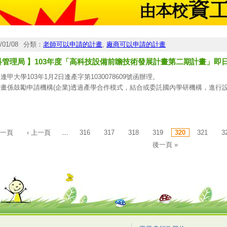
/01/08
分類：
老師可以申請的計畫
,
廠商可以申請的計畫
科管理局 】103年度「高科技設備前瞻技術發展計畫第二期計畫」即
逢甲大學103年1月2日逢產字第1030078609號函辦理。
計畫係鼓勵申請機構(企業)透過產學合作模式，結合或委託國內學研機構，進行
。
助範圍：
包含光電、半導體、能源、精密機械、生醫、政府推動之政策性項目與
研發技術人才培育。
第一頁
‹ 上一頁
…
316
317
318
319
320
321
3
請資格：
後一頁 »
申請機構有優良研發計畫且為科學工業園區之科學工業、或申請進駐中
鏈且提出佐證資料者，並結合或委託國內學術研究機構進行設備及關鍵
助。