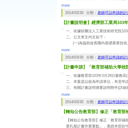
四、工作坊舉辦時間：103年4月1日至1
more
五、有意提案者，請依規定提出申請
2014/03/30
分類：
老師可以申請的計
【計畫說明會】經濟部工業局103
一、依據財團法人工業技術研究院103年0
二、公文來文內文如下：
(一)為協助改善國內基礎產業技術
業界設備環境，並以「技術加值及人
more
術加值之目的。
2014/03/30
分類：
老師可以申請的計
(二)申請對象以精密機械、工具機
【計畫申請】「教育部補助大學校
技術及充實實務技能，充分結合學校
校科系關鍵性基礎技術，強化學生就
一、依據教育部103年3月28日臺教高(一
(三)計畫說明會：台北場4月7日(一
二、本案是以校為申請單位，有意申
三、本案是以「系」為單位，請有興
三、有關計畫說明摘要說明附件(詳細
more
2014/03/30
分類：
老師可以申請的計
【轉知公告教育部】修正「教育部
【轉知公告教育部】修正「教育部補
業扎根計畫作業要點」，業經本部於中華民