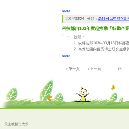
more
2014/03/24
分類：
老師可以申請的計
科技部自103年度起推動「鼓勵企
一、說明：
依科技部103年03月18日科部產
為獎助國內優秀博士研究生參
並培植產業所需創新研發人才
more
二、適用計畫範圍及參與企業對象：
本部補助
專題研究計畫
及
產學
« 第一頁
‹ 上一頁
…
76
頁面
參與企業須為依我國相關法律
國政府認許，在中華民國境內
或產學技術聯盟合作計畫之聯
三、申請方式：
申請機構須符合科技部補助專
於申請前述計畫時，須一併提
申請補助期限至多一年，預核
四、獎助方式：
天主教輔仁大學