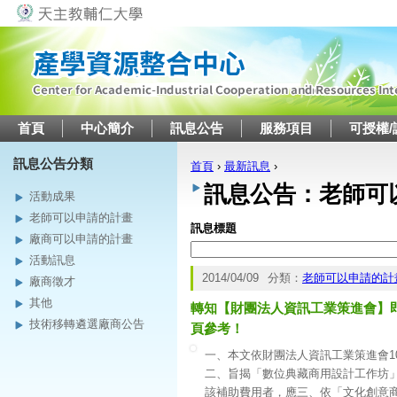
Jump to navigation
首頁
中心簡介
訊息公告
服務項目
可授權/
訊息公告分類
首頁
›
最新訊息
›
您在這裡
訊息公告：老師可
活動成果
老師可以申請的計畫
訊息標題
廠商可以申請的計畫
活動訊息
2014/04/09
分類：
老師可以申請的計
廠商徵才
其他
轉知【財團法人資訊工業策進會】
技術移轉遴選廠商公告
頁參考！
一、本文依財團法人資訊工業策進會103年
二、旨揭「數位典藏商用設計工作坊」
該補助費用者，應三、依「文化創意商用