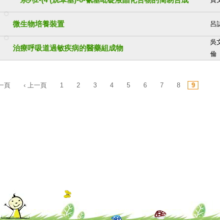
微生物培養裝置
呂
吳文
治療呼吸道過敏疾病的醫藥組成物
倫
第一頁
‹ 上一頁
1
2
3
4
5
6
7
8
9