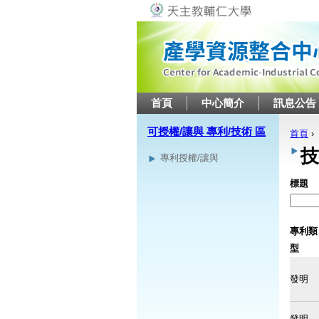
首頁
中心簡介
訊息公告
可授權/讓與 專利/技術 區
首頁
›
您在
技
專利授權/讓與
標題
專利類
型
發明
發明