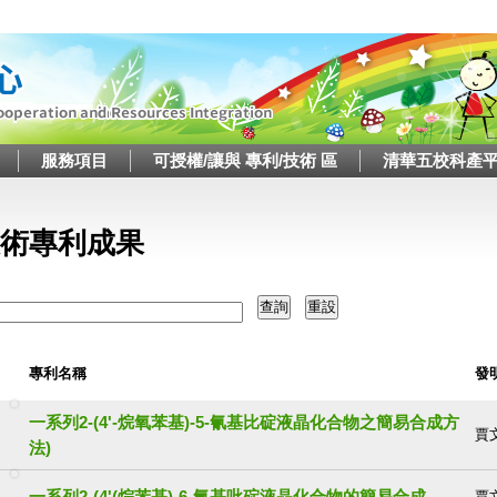
Jump to navigation
服務項目
可授權/讓與 專利/技術 區
清華五校科產
這裡
術專利成果
專利名稱
發
一系列2-(4'-烷氧苯基)-5-氰基比碇液晶化合物之簡易合成方
賈
法)
一系列2-(4'(烷苯基)-6-氰基吡碇液晶化合物的簡易合成
賈